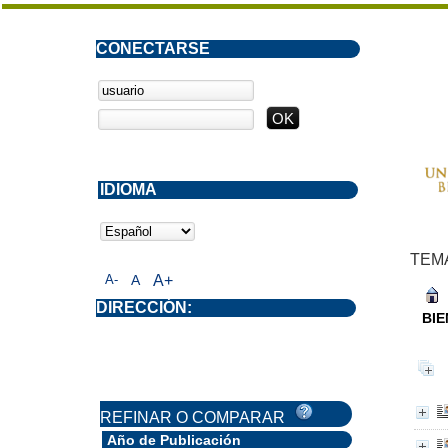
CONECTARSE
IDIOMA
TEM
A-
A
A+
DIRECCIÓN:
BIE
REFINAR O COMPARAR
Año de Publicación