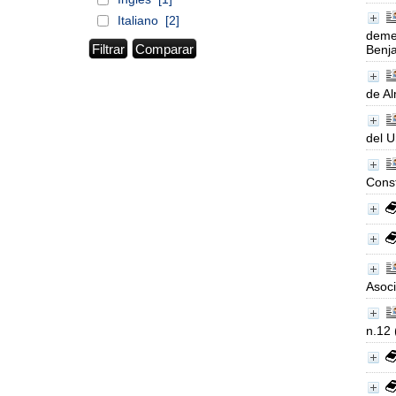
Italiano
[2]
demen
Benja
de A
del U
Cons
Asoci
n.12 