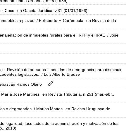
Arrendamientos Urbanos, n.25 (1989)
nez Coco
en Gaceta Jurídica, v.31 (01/01/1996)
inmuebles a plazos
/ Felisberto F. Carámbula
en Revista de la
la enajenación de inmuebles rurales para el IRPF y el IRAE
/ José
traje. Revisión de adeudos : medidas de emergencia para disminuir
cedentes legislativos.
/ Luis Alberto Brause
ebastián Ramos Olano
 María José Martínez
en Revista Tributaria, n.251 (mar.-abr.,
cíos o degradados
/ Matías Mattos
en Revista Uruguaya de
de legalidad, facultades de la administración y motivación de los
go., 2018)