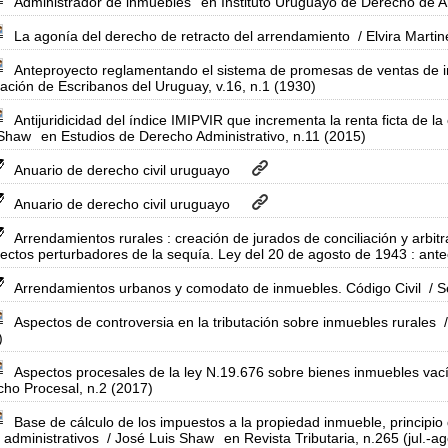
Administrador de inmuebles
en Instituto Uruguayo de Derecho de 
La agonía del derecho de retracto del arrendamiento
/ Elvira Marti
Anteproyecto reglamentando el sistema de promesas de ventas de 
ación de Escribanos del Uruguay, v.16, n.1 (1930)
Antijuridicidad del índice IMIPVIR que incrementa la renta ficta de 
 Shaw
en Estudios de Derecho Administrativo, n.11 (2015)
Anuario de derecho civil uruguayo
Anuario de derecho civil uruguayo
Arrendamientos rurales : creación de jurados de conciliación y arbi
fectos perturbadores de la sequía. Ley del 20 de agosto de 1943 : ante
Arrendamientos urbanos y comodato de inmuebles. Código Civil
/ S
Aspectos de controversia en la tributación sobre inmuebles rurales
/
)
Aspectos procesales de la ley N.19.676 sobre bienes inmuebles va
ho Procesal, n.2 (2017)
Base de cálculo de los impuestos a la propiedad inmueble, principio 
 administrativos
/ José Luis Shaw
en Revista Tributaria, n.265 (jul.-a