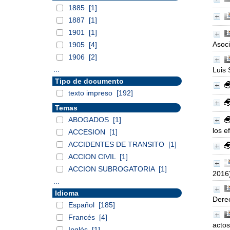
1885
[1]
1887
[1]
1901
[1]
Asoci
1905
[4]
1906
[2]
...
Luis
Tipo de documento
texto impreso
[192]
Temas
ABOGADOS
[1]
los e
ACCESION
[1]
ACCIDENTES DE TRANSITO
[1]
ACCION CIVIL
[1]
ACCION SUBROGATORIA
[1]
2016
...
Idioma
Derec
Español
[185]
Francés
[4]
actos
Inglés
[1]