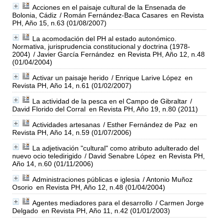
Acciones en el paisaje cultural de la Ensenada de
Bolonia, Cádiz
/ Román Fernández-Baca Casares
en Revista
PH, Año 15, n.63 (01/08/2007)
La acomodación del PH al estado autonómico.
Normativa, jurisprudencia constitucional y doctrina (1978-
2004)
/ Javier García Fernández
en Revista PH, Año 12, n.48
(01/04/2004)
Activar un paisaje herido
/ Enrique Larive López
en
Revista PH, Año 14, n.61 (01/02/2007)
La actividad de la pesca en el Campo de Gibraltar
/
David Florido del Corral
en Revista PH, Año 19, n.80 (2011)
Actividades artesanas
/ Esther Fernández de Paz
en
Revista PH, Año 14, n.59 (01/07/2006)
La adjetivación "cultural" como atributo adulterado del
nuevo ocio teledirigido
/ David Senabre López
en Revista PH,
Año 14, n.60 (01/11/2006)
Administraciones públicas e iglesia
/ Antonio Muñoz
Osorio
en Revista PH, Año 12, n.48 (01/04/2004)
Agentes mediadores para el desarrollo
/ Carmen Jorge
Delgado
en Revista PH, Año 11, n.42 (01/01/2003)