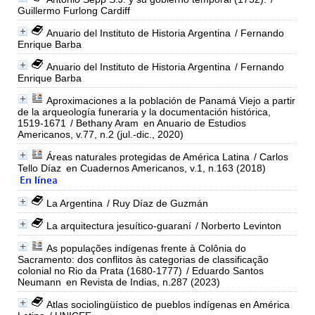
Guillermo Furlong Cardiff
Anuario del Instituto de Historia Argentina
/ Fernando
Enrique Barba
Anuario del Instituto de Historia Argentina
/ Fernando
Enrique Barba
Aproximaciones a la población de Panamá Viejo a partir
de la arqueología funeraria y la documentación histórica,
1519-1671
/ Bethany Aram
en Anuario de Estudios
Americanos, v.77, n.2 (jul.-dic., 2020)
Áreas naturales protegidas de América Latina
/ Carlos
Tello Díaz
en Cuadernos Americanos, v.1, n.163 (2018)
La Argentina
/ Ruy Díaz de Guzmán
La arquitectura jesuítico-guaraní
/ Norberto Levinton
As populações indígenas frente à Colônia do
Sacramento: dos conflitos às categorias de classificação
colonial no Rio da Prata (1680-1777)
/ Eduardo Santos
Neumann
en Revista de Indias, n.287 (2023)
Atlas sociolingüístico de pueblos indígenas en América