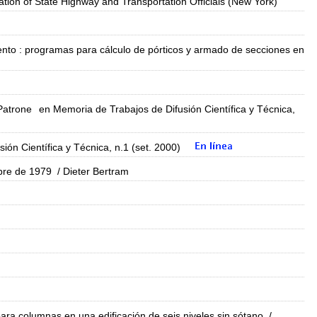
tion of State Highway and Transportation Officials (New York)
ento : programas para cálculo de pórticos y armado de secciones en
 Patrone
en Memoria de Trabajos de Difusión Científica y Técnica,
ón Científica y Técnica, n.1 (set. 2000)
bre de 1979
/ Dieter Bertram
ra columnas en una edificación de seis niveles sin sótano
/