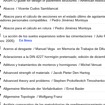
AASHTO guide for design of pavement structures
/ American Associa
Abacos
/ Vicente Cudos Samblancat
Abacos para el cálculo de secciones en el estado último de agotami
nadores personales compatibles.
/ Pedro Jiménez Montoya
Abacos para el cálculo en rotura
/ Pedro Jiménez Montoya
La acción de los suelos expansivos sobre las cimentaciones
/ Julio
nov. 2005)
Aceros al desgaste
/ Manuel Vega
en Memoria de Trabajos de Difusi
Aclaraciones a la DIN 4227 hormigón pretensado, edición de diciem
Aditivos y tratamientos de morteros y hormigones
/ Michel Venuat
Advanced strength of materials
/ Jacob Pieter Den Hartog
Advanced theory and problems
/ Stephen Prokofievitch Timoshenko
Allgemeine Merkmale der Vorfabrikation
/ Ernst Basler
Allgemeine Topologie
/ Wolfgang Franz
Análisis comparativo de las metodologías de predimensionamiento pa