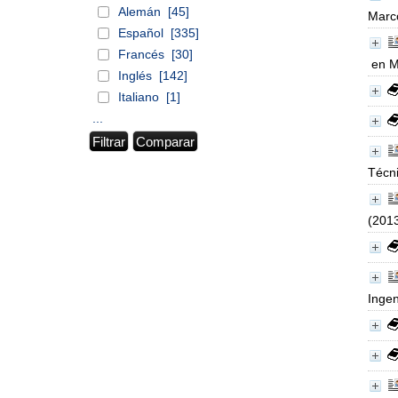
Alemán
[45]
Marc
Español
[335]
Francés
[30]
en M
Inglés
[142]
Italiano
[1]
...
Técni
(201
Ingen