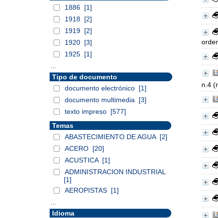
1886
[1]
1918
[2]
1919
[2]
orde
1920
[3]
1925
[1]
...
Tipo de documento
n.4 (
documento electrónico
[1]
documento multimedia
[3]
texto impreso
[577]
Temas
ABASTECIMIENTO DE AGUA
[2]
ACERO
[20]
ACUSTICA
[1]
ADMINISTRACION INDUSTRIAL
[1]
AEROPISTAS
[1]
...
Idioma