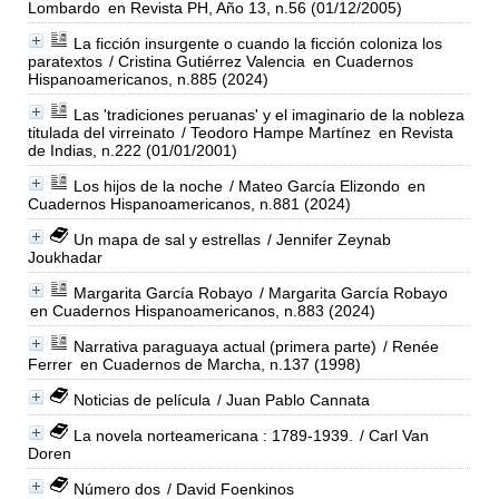
Lombardo
en Revista PH, Año 13, n.56 (01/12/2005)
La ficción insurgente o cuando la ficción coloniza los
paratextos
/ Cristina Gutiérrez Valencia
en Cuadernos
Hispanoamericanos, n.885 (2024)
Las 'tradiciones peruanas' y el imaginario de la nobleza
titulada del virreinato
/ Teodoro Hampe Martínez
en Revista
de Indias, n.222 (01/01/2001)
Los hijos de la noche
/ Mateo García Elizondo
en
Cuadernos Hispanoamericanos, n.881 (2024)
Un mapa de sal y estrellas
/ Jennifer Zeynab
Joukhadar
Margarita García Robayo
/ Margarita García Robayo
en Cuadernos Hispanoamericanos, n.883 (2024)
Narrativa paraguaya actual (primera parte)
/ Renée
Ferrer
en Cuadernos de Marcha, n.137 (1998)
Noticias de película
/ Juan Pablo Cannata
La novela norteamericana : 1789-1939.
/ Carl Van
Doren
Número dos
/ David Foenkinos