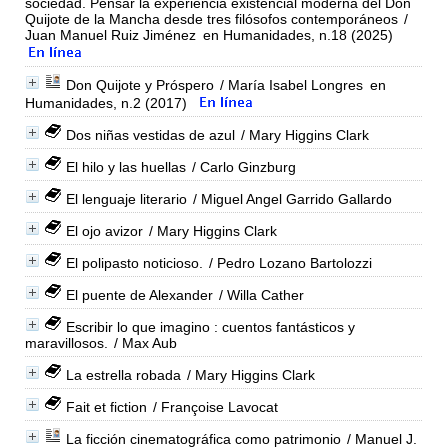
sociedad. Pensar la experiencia existencial moderna del Don
Quijote de la Mancha desde tres filósofos contemporáneos
/
Juan Manuel Ruiz Jiménez
en Humanidades, n.18 (2025)
Don Quijote y Próspero
/ María Isabel Longres
en
Humanidades, n.2 (2017)
Dos niñas vestidas de azul
/ Mary Higgins Clark
El hilo y las huellas
/ Carlo Ginzburg
El lenguaje literario
/ Miguel Angel Garrido Gallardo
El ojo avizor
/ Mary Higgins Clark
El polipasto noticioso.
/ Pedro Lozano Bartolozzi
El puente de Alexander
/ Willa Cather
Escribir lo que imagino : cuentos fantásticos y
maravillosos.
/ Max Aub
La estrella robada
/ Mary Higgins Clark
Fait et fiction
/ Françoise Lavocat
La ficción cinematográfica como patrimonio
/ Manuel J.