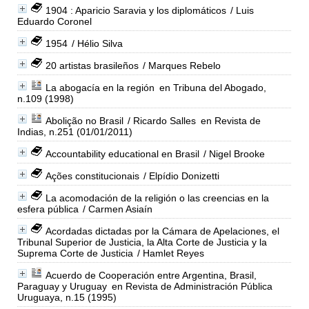
1904 : Aparicio Saravia y los diplomáticos
/ Luis
Eduardo Coronel
1954
/ Hélio Silva
20 artistas brasileños
/ Marques Rebelo
La abogacía en la región
en Tribuna del Abogado,
n.109 (1998)
Abolição no Brasil
/ Ricardo Salles
en Revista de
Indias, n.251 (01/01/2011)
Accountability educational en Brasil
/ Nigel Brooke
Ações constitucionais
/ Elpídio Donizetti
La acomodación de la religión o las creencias en la
esfera pública
/ Carmen Asiaín
Acordadas dictadas por la Cámara de Apelaciones, el
Tribunal Superior de Justicia, la Alta Corte de Justicia y la
Suprema Corte de Justicia
/ Hamlet Reyes
Acuerdo de Cooperación entre Argentina, Brasil,
Paraguay y Uruguay
en Revista de Administración Pública
Uruguaya, n.15 (1995)