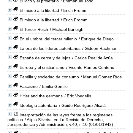
El loco y el proletario
/ Emmanuel Todd
El miedo a la libertad
/ Erich Fromm
El miedo a la libertad
/ Erich Fromm
El Tercer Reich
/ Michael Burleigh
En el umbral del tercer milenio
/ Enrique de Diego
La era de los líderes autoritarios
/ Gideon Rachman
España de cerca y de lejos
/ Carlos Real de Azúa
Europa y el cristianismo
/ Vicente Ramos Centeno
Familia y sociedad de consumo
/ Manuel Gómez Ríos
Fascismo
/ Emilio Gentile
Hitler and the germans
/ Eric Voegelin
Ideología autoritaria
/ Guido Rodríguez Alcalá
Interpretación de las leyes frente a los regimenes
políticos
/ Alipio Silveira
en La Revista de Derecho,
Jurisprudencia y Administración, v.40, n.10 (01/01/1942)