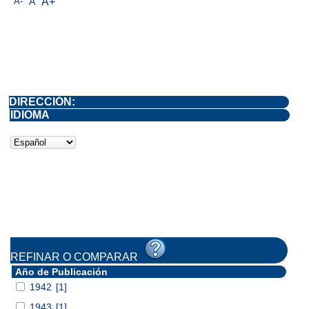
A-
A
A+
DIRECCIÓN:
IDIOMA
REFINAR O COMPARAR
Año de Publicación
1942
[1]
1943
[1]