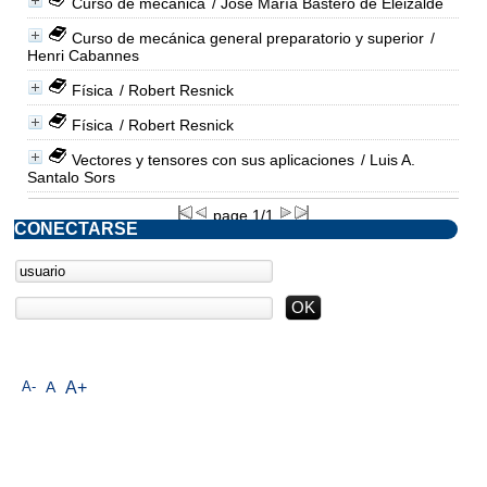
Curso de mecánica
/ Jose María Bastero de Eleizalde
Curso de mecánica general preparatorio y superior
/
Henri Cabannes
Física
/ Robert Resnick
Física
/ Robert Resnick
Vectores y tensores con sus aplicaciones
/ Luis A.
Santalo Sors
page 1/1
CONECTARSE
A-
A
A+