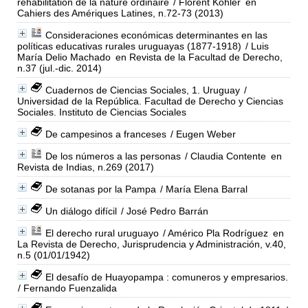
réhabilitation de la nature ordinaire
/ Florent Kohler
en
Cahiers des Amériques Latines, n.72-73 (2013)
Consideraciones económicas determinantes en las
políticas educativas rurales uruguayas (1877-1918)
/ Luis
María Delio Machado
en Revista de la Facultad de Derecho,
n.37 (jul.-dic. 2014)
Cuadernos de Ciencias Sociales, 1. Uruguay
/
Universidad de la República. Facultad de Derecho y Ciencias
Sociales. Instituto de Ciencias Sociales
De campesinos a franceses
/ Eugen Weber
De los números a las personas
/ Claudia Contente
en
Revista de Indias, n.269 (2017)
De sotanas por la Pampa
/ María Elena Barral
Un diálogo difícil
/ José Pedro Barrán
El derecho rural uruguayo
/ Américo Pla Rodríguez
en
La Revista de Derecho, Jurisprudencia y Administración, v.40,
n.5 (01/01/1942)
El desafío de Huayopampa : comuneros y empresarios.
/ Fernando Fuenzalida