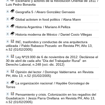
Escenario y actores de la Revolución Oriental de 1811
/
Luis Pedro Bonavita
Geografía 5
/ Alvaro González Gervasio
Global activism in food politics
/ Alana Mann
Historia Argentina
/ Mariano A Pelliza
Historia moderna de México
/ Daniel Cosío Villegas
INC, trasfondos y conductas de una arquitectura
utilizada
/ Pablo Rabasco Pozuelo
en Revista PH, Año 13,
n.52 (01/02/2005)
Ley Nº19.000 de 6 de noviembre de 2012. Declárese el
30 de abril de cada año "Día del Trabajador Rural"
en
Derecho Laboral, n.248 (oct.-dic. 2012)
Opinión del lector
/ Domingo Valderrama
en Revista
PH, Año 13, n.52 (01/02/2005)
La organización nacional
/ Haydée Gorostegui de
Torres
Pensamiento y crisis. Colonización en los regadíos del
Guadalcacín
/ Jesús Parra Orellana
en Revista PH, Año 13,
n.52 (01/02/2005)