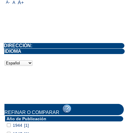
A-
A
A+
DIRECCIÓN:
IDIOMA
REFINAR O COMPARAR
Año de Publicación
1944
[1]