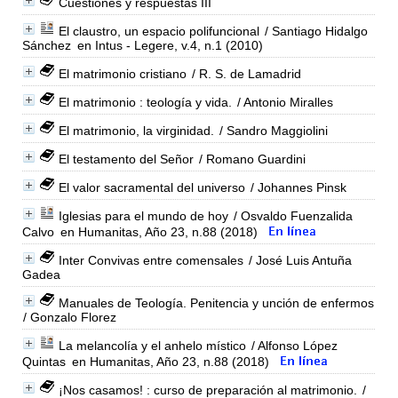
Cuestiones y respuestas III
El claustro, un espacio polifuncional
/ Santiago Hidalgo
Sánchez
en Intus - Legere, v.4, n.1 (2010)
El matrimonio cristiano
/ R. S. de Lamadrid
El matrimonio : teología y vida.
/ Antonio Miralles
El matrimonio, la virginidad.
/ Sandro Maggiolini
El testamento del Señor
/ Romano Guardini
El valor sacramental del universo
/ Johannes Pinsk
Iglesias para el mundo de hoy
/ Osvaldo Fuenzalida
Calvo
en Humanitas, Año 23, n.88 (2018)
Inter Convivas entre comensales
/ José Luis Antuña
Gadea
Manuales de Teología. Penitencia y unción de enfermos
/ Gonzalo Florez
La melancolía y el anhelo místico
/ Alfonso López
Quintas
en Humanitas, Año 23, n.88 (2018)
¡Nos casamos! : curso de preparación al matrimonio.
/