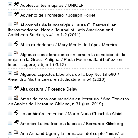
Adolescentes mujeres
/ UNICEF
Adviento de Prometeo
/ Joseph Folliet
Al compás de la nostalgia
/ Laura C. Pautassi
en
Iberoamericana. Nordic Journal of Latin American and
Caribbean Studies, v.41, n.1-2 (2011)
Al fin ciudadanas
/ Mary Monte de López Moreira
Algunas consideraciones en torno a la condición de la
mujer en la Grecia Antigua
/ Paula Fuentes Santibañez
en
Intus - Legere, v.6, n.1 (2012)
Algunos aspectos laborales de la Ley No. 19.580
/
Alejandro Martín Leiva
en Judicatura, n.64 (2018)
Alta costura
/ Florence Delay
Amas de casa con mención en literatura
/ Ana Traverso
en Anales de Literatura Chilena, n.31 (jun. 2019)
La ambición femenina
/ María Nuria Chinchilla Albiol
América Latina frente a la crisis
/ Bernardo Kliksberg
Ana Armand Ugon y la formación del sujeto “niñas” en