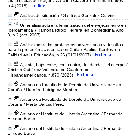
las Escuelas del Hogar
/ Carolina Clavero
en Humanidades,
n.4 (2018)
Análisis de situación
/ Santiago González Cravino
Un análisis sobre la feminización del envejecimiento en
Iberoamérica
/ Ramona Rubio Herrera
en Biomedicina, Año
3, n.2 (oct. 2007)
Análisis sobre las profesoras universitarias y desafíos
para la profesión académica en Chile
/ Paulina Berríos
en
Calidad en la Educación, n.26 (01/01/2007)
A, ante, bajo, cabe, con, contra, de, desde... el cuerpo
/
Cristina Gutiérrez Valencia
en Cuadernos
Hispanoamericanos, n.870 (2023)
Anuario da Facultade de Dereito da Universidade da
Coruña
/ Ramón Rodríguez Montero
Anuario da Facultade de Dereito da Universidade da
Coruña
/ Marta García Pérez
Anuario del Instituto de Historia Argentina
/ Fernando
Enrique Barba
Anuario del Instituto de Historia Argentina
/ Fernando
Enrique Barba