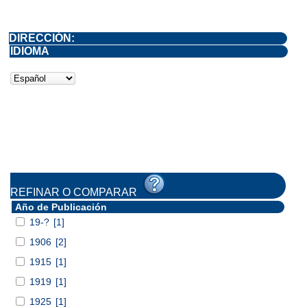
DIRECCIÓN:
IDIOMA
REFINAR O COMPARAR
Año de Publicación
19-?
[1]
1906
[2]
1915
[1]
1919
[1]
1925
[1]