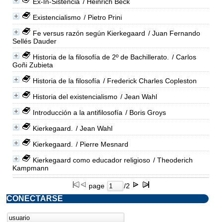
Ex-In-Sistencia
/ Heinrich Beck
Existencialismo
/ Pietro Prini
Fe versus razón según Kierkegaard
/ Juan Fernando
Sellés Dauder
Historia de la filosofía de 2º de Bachillerato.
/ Carlos
Goñi Zubieta
Historia de la filosofía
/ Frederick Charles Copleston
Historia del existencialismo
/ Jean Wahl
Introducción a la antifilosofía
/ Boris Groys
Kierkegaard.
/ Jean Wahl
Kierkegaard.
/ Pierre Mesnard
Kierkegaard como educador religioso
/ Theoderich
Kampmann
page
/2
CONECTARSE