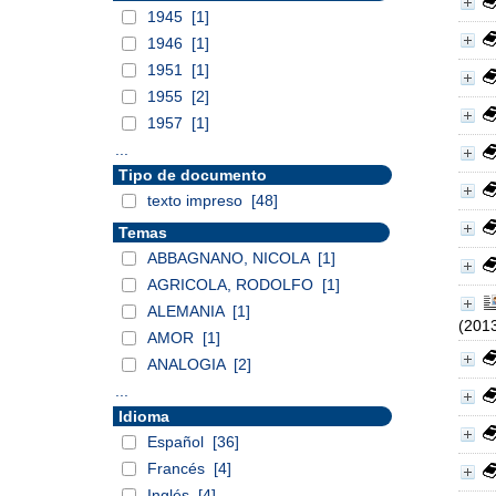
1945
[1]
1946
[1]
1951
[1]
1955
[2]
1957
[1]
...
Tipo de documento
texto impreso
[48]
Temas
ABBAGNANO, NICOLA
[1]
AGRICOLA, RODOLFO
[1]
ALEMANIA
[1]
(201
AMOR
[1]
ANALOGIA
[2]
...
Idioma
Español
[36]
Francés
[4]
Inglés
[4]