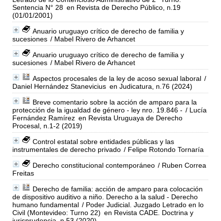
Sentencia N° 28
en Revista de Derecho Público, n.19
(01/01/2001)
Anuario uruguayo crítico de derecho de familia y
sucesiones
/ Mabel Rivero de Arhancet
Anuario uruguayo crítico de derecho de familia y
sucesiones
/ Mabel Rivero de Arhancet
Aspectos procesales de la ley de acoso sexual laboral
/
Daniel Hernández Stanevicius
en Judicatura, n.76 (2024)
Breve comentario sobre la acción de amparo para la
protección de la igualdad de género - ley nro. 19.846 -
/ Lucía
Fernández Ramírez
en Revista Uruguaya de Derecho
Procesal, n.1-2 (2019)
Control estatal sobre entidades públicas y las
instrumentales de derecho privado
/ Felipe Rotondo Tornaría
Derecho constitucional contemporáneo
/ Ruben Correa
Freitas
Derecho de familia: acción de amparo para colocación
de dispositivo auditivo a niño. Derecho a la salud - Derecho
humano fundamental
/ Poder Judicial. Juzgado Letrado en lo
Civil (Montevideo: Turno 22)
en Revista CADE. Doctrina y
jurisprudencia, n.53 (2020)