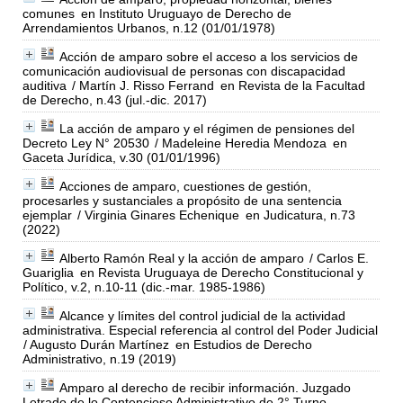
comunes
en Instituto Uruguayo de Derecho de
Arrendamientos Urbanos, n.12 (01/01/1978)
Acción de amparo sobre el acceso a los servicios de
comunicación audiovisual de personas con discapacidad
auditiva
/ Martín J. Risso Ferrand
en Revista de la Facultad
de Derecho, n.43 (jul.-dic. 2017)
La acción de amparo y el régimen de pensiones del
Decreto Ley N° 20530
/ Madeleine Heredia Mendoza
en
Gaceta Jurídica, v.30 (01/01/1996)
Acciones de amparo, cuestiones de gestión,
procesarles y sustanciales a propósito de una sentencia
ejemplar
/ Virginia Ginares Echenique
en Judicatura, n.73
(2022)
Alberto Ramón Real y la acción de amparo
/ Carlos E.
Guariglia
en Revista Uruguaya de Derecho Constitucional y
Político, v.2, n.10-11 (dic.-mar. 1985-1986)
Alcance y límites del control judicial de la actividad
administrativa. Especial referencia al control del Poder Judicial
/ Augusto Durán Martínez
en Estudios de Derecho
Administrativo, n.19 (2019)
Amparo al derecho de recibir información. Juzgado
Letrado de lo Contencioso Administrativo de 2° Turno.