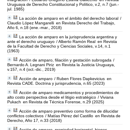
Uruguaya de Derecho Constitucional y Político, v.2, n.7 (jun.-
jul. 1985)
La acción de amparo en el ámbito del derecho laboral
/
Claudio López Mangarelli
en Revista Derecho del Trabajo,
Año 6, n.18 (ene.-mar., 2018)
La acción de amparo en la jurisprudencia argentina y
ante el derecho uruguayo
/ Alberto Ramón Real
en Revista
de la Facultad de Derecho y Ciencias Sociales, v.14, n.1
(1963)
Acción de amparo, filiación y gestación subrogada
/
Bernardo A. Legnani Piriz
en Revista la Justicia Uruguaya,
v.157, n.4 (oct.-dic., 2019)
Acción de amparo
/ Ruben Flores Dapkevicius
en
Revista CADE. Doctrina y jurisprudencia, n.65 (2023)
Acción de amparo medicamentos y procedimientos de
alto costo perspectiva desde el litigio estratégico
/ Viviana
Pukach
en Revista de Técnica Forense, n.29 (2025)
Acción de amparo preventivo como forma de dilucidar
conflictos colectivos
/ Matías Pérez del Castillo
en Revista de
Derecho, Año 17, n.33 (2018)
Acción de amparo, propiedad horizontal, bienes