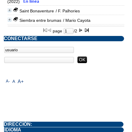
(2022)
Saint Bonaventure
/ F. Palhories
Siembra entre brumas
/ Mario Cayota
page
/2
CONECTARSE
A-
A
A+
DIRECCIÓN:
IDIOMA