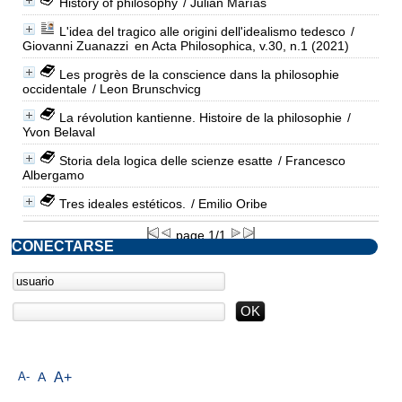
History of philosophy
/ Julián Marías
L'idea del tragico alle origini dell'idealismo tedesco
/
Giovanni Zuanazzi
en Acta Philosophica, v.30, n.1 (2021)
Les progrès de la conscience dans la philosophie
occidentale
/ Leon Brunschvicg
La révolution kantienne. Histoire de la philosophie
/
Yvon Belaval
Storia dela logica delle scienze esatte
/ Francesco
Albergamo
Tres ideales estéticos.
/ Emilio Oribe
page 1/1
CONECTARSE
A-
A
A+