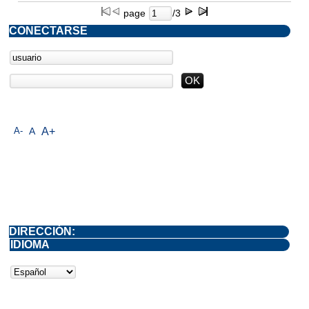
page
/3
CONECTARSE
A-
A
A+
DIRECCIÓN:
IDIOMA