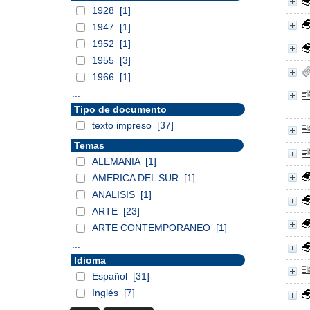
1928
[1]
1947
[1]
1952
[1]
1955
[3]
1966
[1]
...
Tipo de documento
texto impreso
[37]
Temas
ALEMANIA
[1]
AMERICA DEL SUR
[1]
ANALISIS
[1]
ARTE
[23]
ARTE CONTEMPORANEO
[1]
...
Idioma
Español
[31]
Inglés
[7]