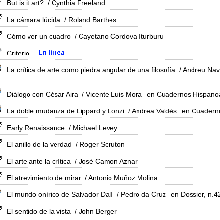
But is it art?
/ Cynthia Freeland
La cámara lúcida
/ Roland Barthes
Cómo ver un cuadro
/ Cayetano Cordova Iturburu
Criterio
La crítica de arte como piedra angular de una filosofía
/ Andreu Nav
Diálogo con César Aira
/ Vicente Luis Mora
en Cuadernos Hispanoa
La doble mudanza de Lippard y Lonzi
/ Andrea Valdés
en Cuaderno
Early Renaissance
/ Michael Levey
El anillo de la verdad
/ Roger Scruton
El arte ante la crítica
/ José Camon Aznar
El atrevimiento de mirar
/ Antonio Muñoz Molina
El mundo onírico de Salvador Dalí
/ Pedro da Cruz
en Dossier, n.4
El sentido de la vista
/ John Berger