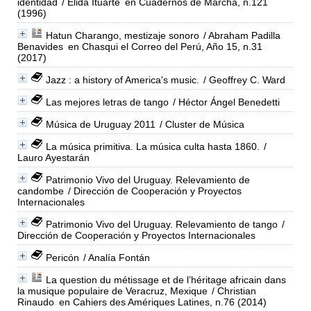
identidad
/ Elida Ituarte
en Cuadernos de Marcha, n.121
(1996)
Hatun Charango, mestizaje sonoro
/ Abraham Padilla
Benavides
en Chasqui el Correo del Perú, Año 15, n.31
(2017)
Jazz : a history of America's music.
/ Geoffrey C. Ward
Las mejores letras de tango
/ Héctor Ángel Benedetti
Música de Uruguay 2011
/ Cluster de Música
La música primitiva. La música culta hasta 1860.
/
Lauro Ayestarán
Patrimonio Vivo del Uruguay. Relevamiento de
candombe
/ Dirección de Cooperación y Proyectos
Internacionales
Patrimonio Vivo del Uruguay. Relevamiento de tango
/
Dirección de Cooperación y Proyectos Internacionales
Pericón
/ Analía Fontán
La question du métissage et de l’héritage africain dans
la musique populaire de Veracruz, Mexique
/ Christian
Rinaudo
en Cahiers des Amériques Latines, n.76 (2014)