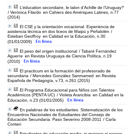
L’éducation secondaire, le talon d’Achille de l’Uruguay?
/ Verónica Filardo
en Cahiers des Amériques Latines, n.77
(2014)
El CSE y la orientación vocacional. Experiencia de
asistencia técnica en dos liceos de Maipú y Peñalolén
/
Esteban Geoffroy
en Calidad en la Educación, n.30
(01/01/2009)
El peso del origen institucional
/ Tabaré Fernández
Aguerre
en Revista Uruguaya de Ciencia Política, n.19
(2010)
El practicum en la formación del profesorado de
secundaria
/ Mercedes González Sanmamed
en Revista
Española de Pedagogía, v.73, n.261 (2015)
El Programa Educacional para Niños con Talentos
Académicos (PENTA UC)
/ Violeta Arancibia
en Calidad en la
Educación, n.23 (01/01/2005)
En palabras de los estudiantes. Sistematización de los
Encuentros Nacionales de Estudiantes del Consejo de
Educación Secundaria. Paso Severino 2008-2011
/ Carla
Conteri
Estudiantes de educación media: ni mejores ni peores,