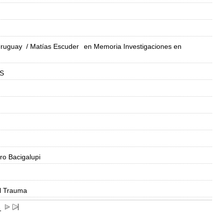
Uruguay
/ Matías Escuder
en Memoria Investigaciones en
S
ro Bacigalupi
el Trauma
1