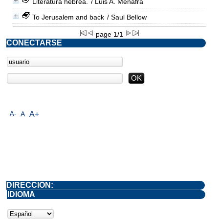
Literatura hebrea.
/ Luis A. Menafra
To Jerusalem and back
/ Saul Bellow
page 1/1
CONECTARSE
A-
A
A+
DIRECCIÓN:
IDIOMA