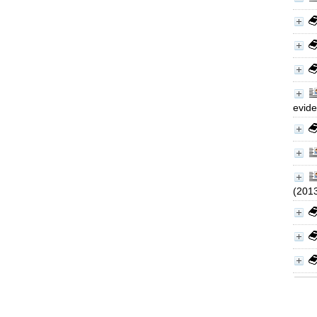
evide
(201