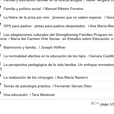
Familia y educación familiar en la Grecia antigua
/ Javier Vergara Ci
Familia y política social
/ Manuel Ribeiro Ferreira
La fiebre de la prisa por vivir : jóvenes que no saben esperar.
/ Gera
GPS para padres : pistas para padres despistados.
/ Ana María Abe
Las adaptaciones culturales del Strengthening Families Program e
ncia
/ María del Carmen Orte Socias
en Estudios sobre Educación, n
Matrimonio y familia.
/ Joseph Höffner
La normalidad afectiva en la educación de los hijos
/ Genara Castil
La perspectiva pedagógica de la vida familiar. Un enfoque normativo
3)
La realización de los cónyuges
/ Ana María Navarro
Temas de psicología práctica
/ Fernando Sarrais Oteo
Una educación
/ Tara Westover
page 1/