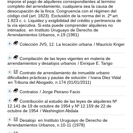
impone el pago de alquileres correspondientes al termino
completo del arrendamiento, cualquiera sea la causa de
desocupación de la finca. Congruencia con el régimen del
código civil (art. 1823). Exclusiión de la norma del in. 2º art.
1.823 c. c. Liquidez y exigibilidad del crédito y pertinencia de
la vía ejecutiva. Si esta puede comprender alquileres no
intimados.
en Instituto Uruguayo de Derecho de
Arrendamientos Urbanos, n.19 (1981)
Colección JVS, 12. La locación urbana
/ Mauricio Kriger
Compilación de las leyes vigentes en materia de
arrendamientos y desalojos urbanos
/ Enrique E. Tarigo
Contrato de arrendamiento de inmueble urbano
dificultades prácticas y pautas de solución
/ Ivana Diez Vidal
en Tribuna del Abogado, n.174 (01/01/2011)
Contratos
/ Jorge Peirano Facio
Contribución al estudio de las leyes de alquileres Nº
12.141 de 19 de octubre de 1954 y Nº 12.159 de 22 de
octubre de 1954
/ Washington Abdala
Desalojo
en Instituto Uruguayo de Derecho de
Arrendamientos Urbanos, n.10-11 (1978)