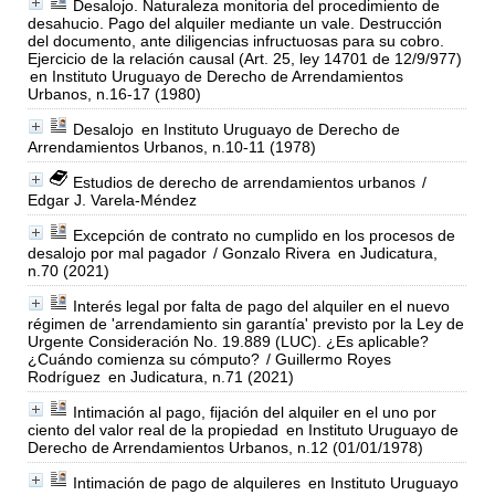
Desalojo. Naturaleza monitoria del procedimiento de
desahucio. Pago del alquiler mediante un vale. Destrucción
del documento, ante diligencias infructuosas para su cobro.
Ejercicio de la relación causal (Art. 25, ley 14701 de 12/9/977)
en Instituto Uruguayo de Derecho de Arrendamientos
Urbanos, n.16-17 (1980)
Desalojo
en Instituto Uruguayo de Derecho de
Arrendamientos Urbanos, n.10-11 (1978)
Estudios de derecho de arrendamientos urbanos
/
Edgar J. Varela-Méndez
Excepción de contrato no cumplido en los procesos de
desalojo por mal pagador
/ Gonzalo Rivera
en Judicatura,
n.70 (2021)
Interés legal por falta de pago del alquiler en el nuevo
régimen de 'arrendamiento sin garantía' previsto por la Ley de
Urgente Consideración No. 19.889 (LUC). ¿Es aplicable?
¿Cuándo comienza su cómputo?
/ Guillermo Royes
Rodríguez
en Judicatura, n.71 (2021)
Intimación al pago, fijación del alquiler en el uno por
ciento del valor real de la propiedad
en Instituto Uruguayo de
Derecho de Arrendamientos Urbanos, n.12 (01/01/1978)
Intimación de pago de alquileres
en Instituto Uruguayo