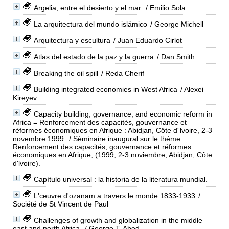
Argelia, entre el desierto y el mar.
/ Emilio Sola
La arquitectura del mundo islámico
/ George Michell
Arquitectura y escultura
/ Juan Eduardo Cirlot
Atlas del estado de la paz y la guerra
/ Dan Smith
Breaking the oil spill
/ Reda Cherif
Building integrated economies in West Africa
/ Alexei
Kireyev
Capacity building, governance, and economic reform in
Africa = Renforcement des capacités, gouvernance et
réformes économiques en Afrique : Abidjan, Côte d´lvoire, 2-3
novembre 1999.
/ Séminaire inaugural sur le thème :
Renforcement des capacités, gouvernance et réformes
économiques en Afrique, (1999, 2-3 noviembre, Abidjan, Côte
d'lvoire).
Capítulo universal : la historia de la literatura mundial.
L'ceuvre d'ozanam a travers le monde 1833-1933
/
Société de St Vincent de Paul
Challenges of growth and globalization in the middle
east and north Africa.
/ George T. Abed