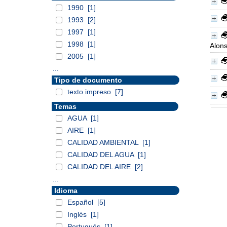
1990
[1]
1993
[2]
1997
[1]
1998
[1]
Alon
2005
[1]
...
Tipo de documento
texto impreso
[7]
Temas
AGUA
[1]
AIRE
[1]
CALIDAD AMBIENTAL
[1]
CALIDAD DEL AGUA
[1]
CALIDAD DEL AIRE
[2]
...
Idioma
Español
[5]
Inglés
[1]
Portugués
[1]