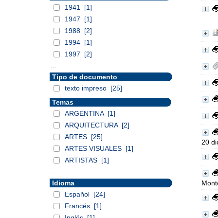
1941
[1]
1947
[1]
1988
[2]
1994
[1]
1997
[2]
...
Tipo de documento
texto impreso
[25]
Temas
ARGENTINA
[1]
ARQUITECTURA
[2]
ARTES
[25]
20 di
ARTES VISUALES
[1]
ARTISTAS
[1]
...
Idioma
Mont
Español
[24]
Francés
[1]
Inglés
[1]