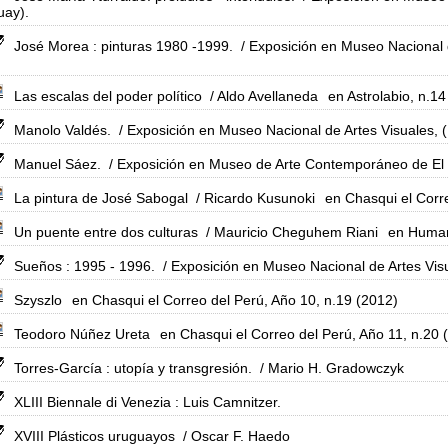
uay).
José Morea : pinturas 1980 -1999.
/ Exposición en Museo Nacional 
Las escalas del poder político
/ Aldo Avellaneda
en Astrolabio, n.14
Manolo Valdés.
/ Exposición en Museo Nacional de Artes Visuales, 
Manuel Sáez.
/ Exposición en Museo de Arte Contemporáneo de El P
La pintura de José Sabogal
/ Ricardo Kusunoki
en Chasqui el Corr
Un puente entre dos culturas
/ Mauricio Cheguhem Riani
en Human
Sueños : 1995 - 1996.
/ Exposición en Museo Nacional de Artes Visu
Szyszlo
en Chasqui el Correo del Perú, Año 10, n.19 (2012)
Teodoro Núñez Ureta
en Chasqui el Correo del Perú, Año 11, n.20 
Torres-García : utopía y transgresión.
/ Mario H. Gradowczyk
XLIII Biennale di Venezia : Luis Camnitzer.
XVIII Plásticos uruguayos
/ Oscar F. Haedo