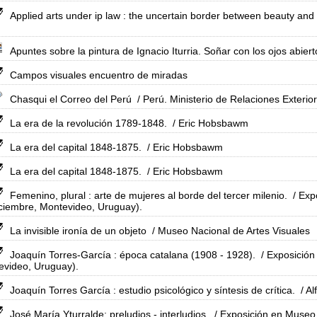
Applied arts under ip law : the uncertain border between beauty and
Apuntes sobre la pintura de Ignacio Iturria. Soñar con los ojos abiert
Campos visuales encuentro de miradas
Chasqui el Correo del Perú
/ Perú. Ministerio de Relaciones Exterio
La era de la revolución 1789-1848.
/ Eric Hobsbawm
La era del capital 1848-1875.
/ Eric Hobsbawm
La era del capital 1848-1875.
/ Eric Hobsbawm
Femenino, plural : arte de mujeres al borde del tercer milenio.
/ Exp
ciembre, Montevideo, Uruguay).
La invisible ironía de un objeto
/ Museo Nacional de Artes Visuales
Joaquín Torres-García : época catalana (1908 - 1928).
/ Exposición
evideo, Uruguay).
Joaquín Torres García : estudio psicológico y síntesis de crítica.
/ Al
José María Yturralde: preludios - interludios.
/ Exposición en Museo 