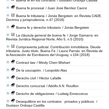
Buena fe en los contratos
/ Gustavo Ordoqui Castilla
Buena fe procesal
/ Juan José Benítez Caorsi
Buena fe tributaria
/ Jonás Bergstein
en Revista CADE.
Doctrina y jurisprudencia, n.47 (2018)
Buena fe y derecho tributario
/ Jonás Bergstein
La cláusula general de buena fe
/ Jorge Gamarra
en
Revista Jurídica Regional Norte, Año 5, n.5 (2010)
Compraventa judicial. Contribución inmobiliaria. Deuda
tributaria. Justo título. Buena Fe
/ Laura Parnás
en Revista de
la Asociación de Escribanos del Uruguay, v.104 (2018)
Contract law
/ Mindy Chen-Wishart
De la usucapión.
/ Leopoldo Alas
Derecho civil
/ Héctor Lafaille
Derecho concursal
/ Adolfo A.N. Rouillon
Derecho de obligaciones
/ Ludwig Enneccerus
Desequilibrio en los contratos : privados y públicos.
/
Gustavo Ordoqui Castilla