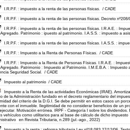
I.R.P.F. : impuesto a la renta de las personas físicas.
/ CADE
I.R.P.F. : impuesto a la renta de las personas físicas. Decreto nº208/
I.R.P.F. : impuesto a la renta de las personas físicas. I.R.A.E. : Imp
 Agregado. Patrimonio : ipuesto al patrimonio. I.A.S.S. : impuesto a asis
I.R.P.F. : impuesto a la renta de las personas físicas. I.A.S.S. : impu
I.R.P.F. : Impuesto a la Renta de Personas Físicas.
/ CADE
I.R.P.F. : Impuesto a la Renta de Personas Físicas. I.R.A.E. : Impues
 Agregado. Patrimonio : Impuesto al Patrimonio. I.M.E.B.A. : Impuesto 
encia Seguridad Social.
/ CADE
Impuesto al patrimonio
/ CADE
Impuesto a la Renta de las actividades Económicas (IRAE). Amortiz
rio de la Administración fundado en el decreto reglamentario del impu
timidad del criterio de la D.G.I. Se debe permitir en estos casos un porc
ente con el inmueble. Ilegitimidad de no considerar beneficios de un p
ejecutar. Motivación errónea. IRPF - Categoría I sobre los dividendos.
os vehículos como utilitarios para al base de cálculo de dicho impuesto
istrativo
en Revista Tributaria, n.289 (jul.-ago., 2022)
Impuesto a la renta : reforma tributaria Ley nº18.083 27/12/06. Te