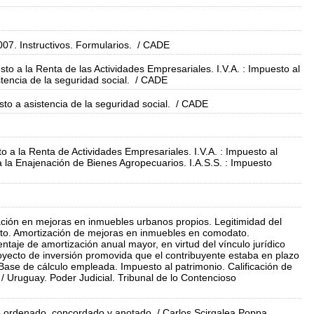
007. Instructivos. Formularios.
/ CADE
uesto a la Renta de las Actividades Empresariales. I.V.A. : Impuesto al
tencia de la seguridad social.
/ CADE
esto a asistencia de la seguridad social.
/ CADE
to a la Renta de Actividades Empresariales. I.V.A. : Impuesto al
a la Enajenación de Bienes Agropecuarios. I.A.S.S. : Impuesto
ación en mejoras en inmuebles urbanos propios. Legitimidad del
esto. Amortización de mejoras en inmuebles en comodato.
entaje de amortización anual mayor, en virtud del vínculo jurídico
royecto de inversión promovida que el contribuyente estaba en plazo
 Base de cálculo empleada. Impuesto al patrimonio. Calificación de
/ Uruguay. Poder Judicial. Tribunal de lo Contencioso
xto ordenado, concordado y anotado
/ Carlos Scirgalea Poppa