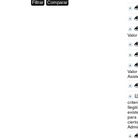
Valor
Valor
Asist
crite
Ilegi
exist
para 
ciert
Admin