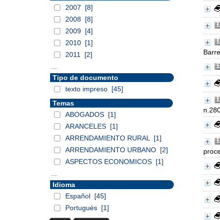
2007
[8]
2008
[8]
2009
[4]
2010
[1]
Barre
2011
[2]
...
Tipo de documento
texto impreso
[45]
Temas
n.280
ABOGADOS
[1]
ARANCELES
[1]
ARRENDAMIENTO RURAL
[1]
ARRENDAMIENTO URBANO
[2]
proce
ASPECTOS ECONOMICOS
[1]
...
Idioma
Español
[45]
Portugués
[1]