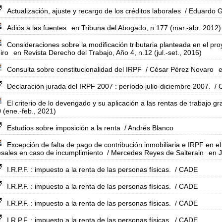
Actualización, ajuste y recargo de los créditos laborales
/ Eduardo G
Adiós a las fuentes
en Tribuna del Abogado, n.177 (mar.-abr. 2012)
Consideraciones sobre la modificación tributaria planteada en el pro
iro
en Revista Derecho del Trabajo, Año 4, n.12 (jul.-set., 2016)
Consulta sobre constitucionalidad del IRPF
/ César Pérez Novaro
e
Declaración jurada del IRPF 2007 : período julio-diciembre 2007.
/ 
El criterio de lo devengado y su aplicación a las rentas de trabajo 
 (ene.-feb., 2021)
Estudios sobre imposición a la renta
/ Andrés Blanco
Excepción de falta de pago de contribución inmobiliaria e IRPF en el
sales en caso de incumplimiento
/ Mercedes Reyes de Salterain
en J
I.R.P.F. : impuesto a la renta de las personas físicas.
/ CADE
I.R.P.F. : impuesto a la renta de las personas físicas.
/ CADE
I.R.P.F. : impuesto a la renta de las personas físicas.
/ CADE
I.R.P.F. : impuesto a la renta de las personas físicas.
/ CADE