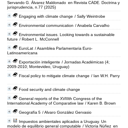
Servando G. Álvarez Maldonado
en Revista CADE. Doctrina y
jurisprudencia, n.77 (2025)
Engaging with climate change
/ Sally Weintrobe
Environmental communication
/ Anabela Carvalho
Environmental issues. Looking towards a sustainable
future
/ Robert L. McConnell
EuroLat
/ Asamblea Parlamentaria Euro-
Latinoamericana
Exportación inteligente
/ Jornadas Académicas (4;
2009-2010; Montevideo, Uruguay)
Fiscal policy to mitigate climate change
/ Ian W.H. Parry
Food security and climate change
General reports of the XVIIIth Congress of the
International Academy of Comparative law
/ Karen B. Brown
Geografía 5
/ Alvaro González Gervasio
Impuestos ambientales aplicados a Uruguay. Un
modelo de equilibrio general computable
/ Victoria Núñez
en