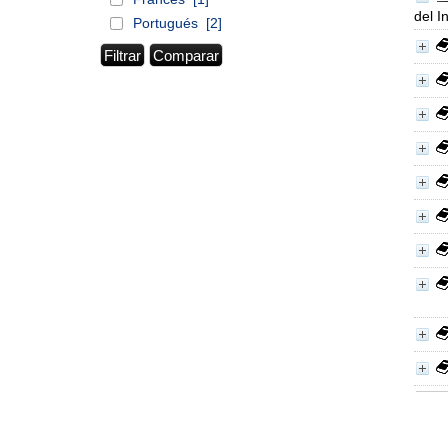
del I
Portugués
[2]