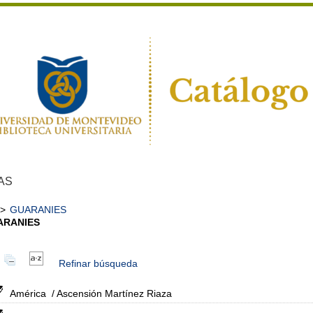
AS
>
GUARANIES
ARANIES
Refinar búsqueda
América
/ Ascensión Martínez Riaza