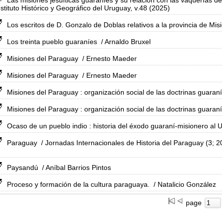
Las misiones jesuíticas guaraníes y su relación con las vaquerías d
nstituto Histórico y Geográfico del Uruguay, v.48 (2025)
Los escritos de D. Gonzalo de Doblas relativos a la provincia de Mis
Los treinta pueblo guaraníes
/ Arnaldo Bruxel
Misiones del Paraguay
/ Ernesto Maeder
Misiones del Paraguay
/ Ernesto Maeder
Misiones del Paraguay : organización social de las doctrinas guara
Misiones del Paraguay : organización social de las doctrinas guara
Ocaso de un pueblo indio : historia del éxodo guaraní-misionero al U
Paraguay
/ Jornadas Internacionales de Historia del Paraguay (3; 2
Paysandú
/ Aníbal Barrios Pintos
Proceso y formación de la cultura paraguaya.
/ Natalicio González
page