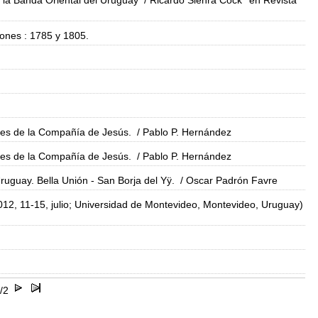
e la Banda Oriental del Uruguay
/ Ricardo Sienra Cock
en Revista
iones : 1785 y 1805.
níes de la Compañía de Jesús.
/ Pablo P. Hernández
níes de la Compañía de Jesús.
/ Pablo P. Hernández
ruguay. Bella Unión - San Borja del Yÿ.
/ Oscar Padrón Favre
012, 11-15, julio; Universidad de Montevideo, Montevideo, Uruguay)
/2