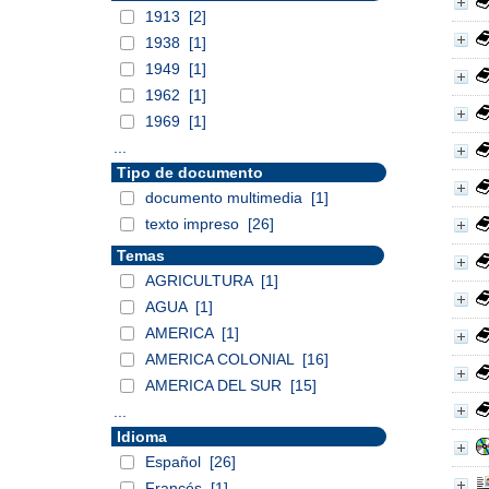
1913
[2]
1938
[1]
1949
[1]
1962
[1]
1969
[1]
...
Tipo de documento
documento multimedia
[1]
texto impreso
[26]
Temas
AGRICULTURA
[1]
AGUA
[1]
AMERICA
[1]
AMERICA COLONIAL
[16]
AMERICA DEL SUR
[15]
...
Idioma
Español
[26]
Francés
[1]