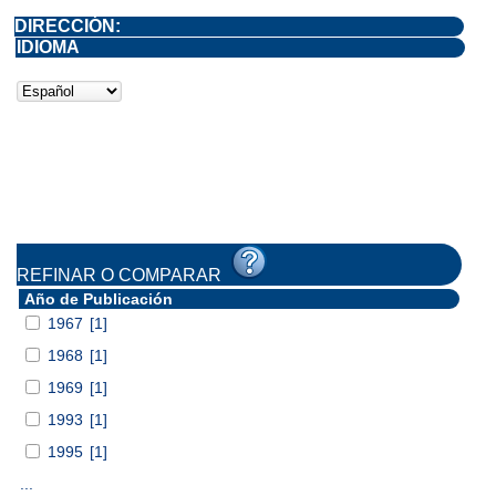
DIRECCIÓN:
IDIOMA
REFINAR O COMPARAR
Año de Publicación
1967
[1]
1968
[1]
1969
[1]
1993
[1]
1995
[1]
...