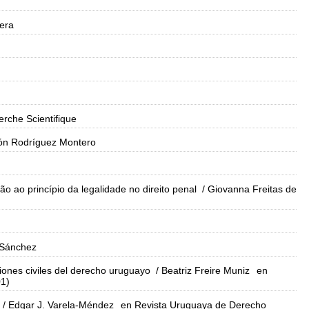
era
erche Scientifique
n Rodríguez Montero
ão ao princípio da legalidade no direito penal
/ Giovanna Freitas de
 Sánchez
iones civiles del derecho uruguayo
/ Beatriz Freire Muniz
en
01)
/ Edgar J. Varela-Méndez
en Revista Uruguaya de Derecho