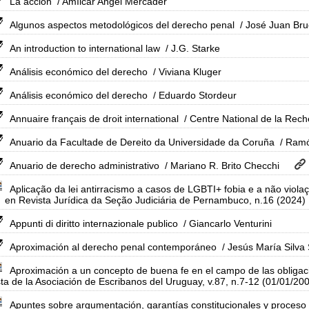
La acción
/ Amílcar Angel Mercader
Algunos aspectos metodológicos del derecho penal
/ José Juan Bru
An introduction to international law
/ J.G. Starke
Análisis económico del derecho
/ Viviana Kluger
Análisis económico del derecho
/ Eduardo Stordeur
Annuaire français de droit international
/ Centre National de la Rech
Anuario da Facultade de Dereito da Universidade da Coruña
/ Ramó
Anuario de derecho administrativo
/ Mariano R. Brito Checchi
Aplicação da lei antirracismo a casos de LGBTI+ fobia e a não violaç
en Revista Jurídica da Seção Judiciária de Pernambuco, n.16 (2024)
Appunti di diritto internazionale publico
/ Giancarlo Venturini
Aproximación al derecho penal contemporáneo
/ Jesús María Silva
Aproximación a un concepto de buena fe en el campo de las obligac
ta de la Asociación de Escribanos del Uruguay, v.87, n.7-12 (01/01/20
Apuntes sobre argumentación, garantías constitucionales y proceso