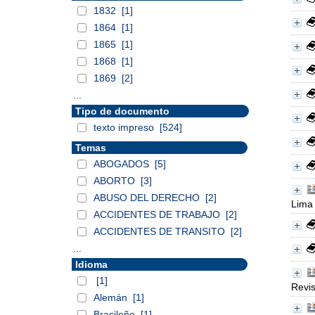
1832
[1]
1864
[1]
1865
[1]
1868
[1]
1869
[2]
...
Tipo de documento
texto impreso
[524]
Temas
ABOGADOS
[5]
ABORTO
[3]
ABUSO DEL DERECHO
[2]
Lima
ACCIDENTES DE TRABAJO
[2]
ACCIDENTES DE TRANSITO
[2]
...
Idioma
[1]
Revis
Alemán
[1]
Brasileño
[1]