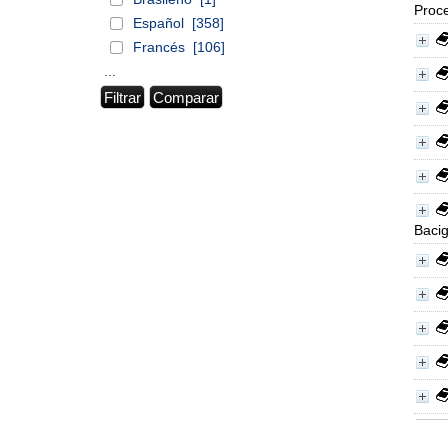
Proce
Español
[358]
Francés
[106]
...
Baci