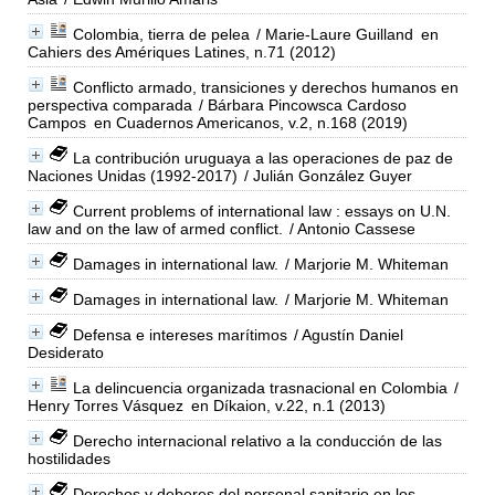
Colombia, tierra de pelea
/ Marie-Laure Guilland
en
Cahiers des Amériques Latines, n.71 (2012)
Conflicto armado, transiciones y derechos humanos en
perspectiva comparada
/ Bárbara Pincowsca Cardoso
Campos
en Cuadernos Americanos, v.2, n.168 (2019)
La contribución uruguaya a las operaciones de paz de
Naciones Unidas (1992-2017)
/ Julián González Guyer
Current problems of international law : essays on U.N.
law and on the law of armed conflict.
/ Antonio Cassese
Damages in international law.
/ Marjorie M. Whiteman
Damages in international law.
/ Marjorie M. Whiteman
Defensa e intereses marítimos
/ Agustín Daniel
Desiderato
La delincuencia organizada trasnacional en Colombia
/
Henry Torres Vásquez
en Díkaion, v.22, n.1 (2013)
Derecho internacional relativo a la conducción de las
hostilidades
Derechos y deberes del personal sanitario en los