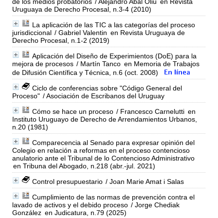
de los medios probatorios
/ Alejandro Abal Oliú
en Revista
Uruguaya de Derecho Procesal, n.3-4 (2010)
La aplicación de las TIC a las categorías del proceso
jurisdiccional
/ Gabriel Valentin
en Revista Uruguaya de
Derecho Procesal, n.1-2 (2019)
Aplicación del Diseño de Experimientos (DoE) para la
mejora de procesos
/ Martín Tanco
en Memoria de Trabajos
de Difusión Científica y Técnica, n.6 (oct. 2008)
Ciclo de conferencias sobre "Código General del
Proceso"
/ Asociación de Escribanos del Uruguay
Cómo se hace un proceso
/ Francesco Carnelutti
en
Instituto Uruguayo de Derecho de Arrendamientos Urbanos,
n.20 (1981)
Comparecencia al Senado para expresar opinión del
Colegio en relación a reformas en el proceso contencioso
anulatorio ante el Tribunal de lo Contencioso Administrativo
en Tribuna del Abogado, n.218 (abr.-jul. 2021)
Control presupuestario
/ Joan Marie Amat i Salas
Cumplimiento de las normas de prevención contra el
lavado de activos y el debido proceso
/ Jorge Chediak
González
en Judicatura, n.79 (2025)