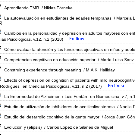
Aprendiendo TMR
/ Niklas Törneke
La autoevaluación en estudiantes de edades tempranas
/ Marcela 
5)
Cambios en la personalidad y depresión en adultos mayores con e
ias Psicológicas, v.12, n.2 (2018)
Cómo evaluar la atención y las funciones ejecutivas en niños y adol
Competencias cognitivas en educación superior
/ María Luisa Sanz
Construing experience through meaning
/ M.A.K. Halliday
Effects of depression on cognition of patients with mild neurocogniti
 Rodrigues
en Ciencias Psicológicas, v.11, n.2 (2017)
La Enfermedad de Alzheimer
/ Luis Fontán
en Biomedicina, v.7, n.
Estudio de utilización de inhibidores de acetilcolinesterasa
/ Noelia 
Estudio del desarrollo cognitivo de la gente mayor
/ Jorge Juan Gó
Evolución y (elipsis)
/ Carlos López de Silanes de Miguel