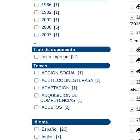
1966
[1]
1982
[1]
2002
[1]
(201
2006
[5]
2007
[1]
Cienc
...
Tipo de documento
texto impreso
[27]
Temas
ACCION SOCIAL
[1]
ACETILCOLINESTERASA
[1]
ADAPTACION
[1]
Silva
ADQUISICION DE
COMPETENCIAS
[1]
ADULTOS
[2]
...
Idioma
Español
[20]
Inglés
[7]