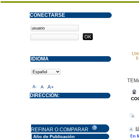
CONECTARSE
IDIOMA
TEM
A-
A
A+
DIRECCIÓN:
CO
REFINAR O COMPARAR
Año de Publicación