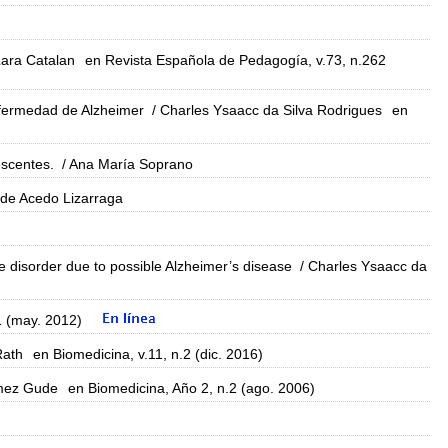
Lara Catalan
en Revista Española de Pedagogía, v.73, n.262
nfermedad de Alzheimer
/ Charles Ysaacc da Silva Rodrigues
en
escentes.
/ Ana María Soprano
 de Acedo Lizarraga
ve disorder due to possible Alzheimer’s disease
/ Charles Ysaacc da
1 (may. 2012)
Rath
en Biomedicina, v.11, n.2 (dic. 2016)
mez Gude
en Biomedicina, Año 2, n.2 (ago. 2006)