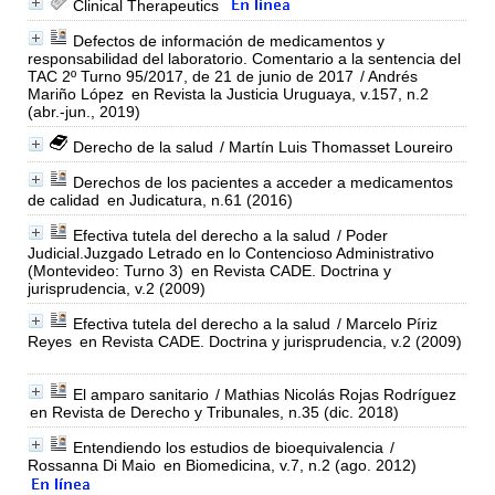
Clinical Therapeutics
Defectos de información de medicamentos y
responsabilidad del laboratorio. Comentario a la sentencia del
TAC 2º Turno 95/2017, de 21 de junio de 2017
/ Andrés
Mariño López
en Revista la Justicia Uruguaya, v.157, n.2
(abr.-jun., 2019)
Derecho de la salud
/ Martín Luis Thomasset Loureiro
Derechos de los pacientes a acceder a medicamentos
de calidad
en Judicatura, n.61 (2016)
Efectiva tutela del derecho a la salud
/ Poder
Judicial.Juzgado Letrado en lo Contencioso Administrativo
(Montevideo: Turno 3)
en Revista CADE. Doctrina y
jurisprudencia, v.2 (2009)
Efectiva tutela del derecho a la salud
/ Marcelo Píriz
Reyes
en Revista CADE. Doctrina y jurisprudencia, v.2 (2009)
El amparo sanitario
/ Mathias Nicolás Rojas Rodríguez
en Revista de Derecho y Tribunales, n.35 (dic. 2018)
Entendiendo los estudios de bioequivalencia
/
Rossanna Di Maio
en Biomedicina, v.7, n.2 (ago. 2012)