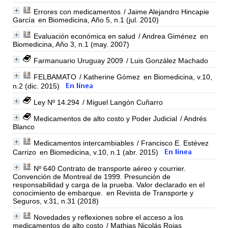
Errores con medicamentos
/ Jaime Alejandro Hincapie
García
en Biomedicina, Año 5, n.1 (jul. 2010)
Evaluación económica en salud
/ Andrea Giménez
en
Biomedicina, Año 3, n.1 (may. 2007)
Farmanuario Uruguay 2009
/ Luis González Machado
FELBAMATO
/ Katherine Gómez
en Biomedicina, v.10,
n.2 (dic. 2015)
Ley Nº 14.294
/ Miguel Langón Cuñarro
Medicamentos de alto costo y Poder Judicial
/ Andrés
Blanco
Medicamentos intercambiables
/ Francisco E. Estévez
Carrizo
en Biomedicina, v.10, n.1 (abr. 2015)
Nº 640 Contrato de transporte aéreo y courrier.
Convención de Montreal de 1999. Presunción de
responsabilidad y carga de la prueba. Valor declarado en el
conocimiento de embarque.
en Revista de Transporte y
Seguros, v.31, n.31 (2018)
Novedades y reflexiones sobre el acceso a los
medicamentos de alto costo
/ Mathias Nicolás Rojas