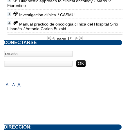
Diagnostic approach to clinical oncology
/ Mario V.
Fiorentino
Investigación clínica
/ CASMU
Manual práctico de oncología clínica del Hospital Sirio
Libanés
/ Antonio Carlos Buzaid
page 1/1
CONECTARSE
A-
A
A+
DIRECCIÓN: