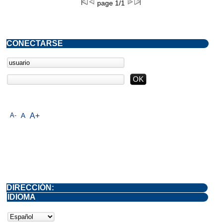
page 1/1
CONECTARSE
A-
A
A+
DIRECCIÓN:
IDIOMA