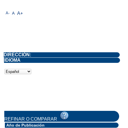
A-
A
A+
DIRECCIÓN:
IDIOMA
REFINAR O COMPARAR
Año de Publicación