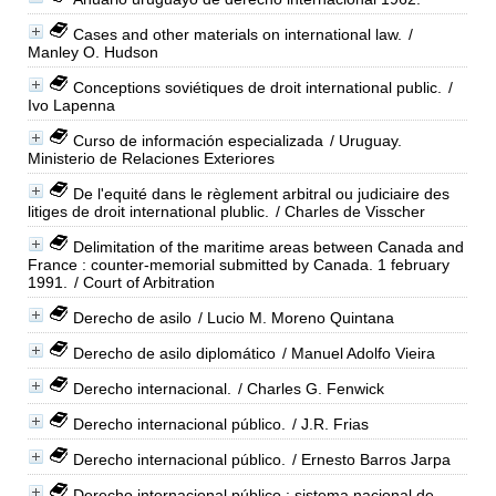
Cases and other materials on international law.
/
Manley O. Hudson
Conceptions soviétiques de droit international public.
/
Ivo Lapenna
Curso de información especializada
/ Uruguay.
Ministerio de Relaciones Exteriores
De l'equité dans le règlement arbitral ou judiciaire des
litiges de droit international plublic.
/ Charles de Visscher
Delimitation of the maritime areas between Canada and
France : counter-memorial submitted by Canada. 1 february
1991.
/ Court of Arbitration
Derecho de asilo
/ Lucio M. Moreno Quintana
Derecho de asilo diplomático
/ Manuel Adolfo Vieira
Derecho internacional.
/ Charles G. Fenwick
Derecho internacional público.
/ J.R. Frias
Derecho internacional público.
/ Ernesto Barros Jarpa
Derecho internacional público : sistema nacional de