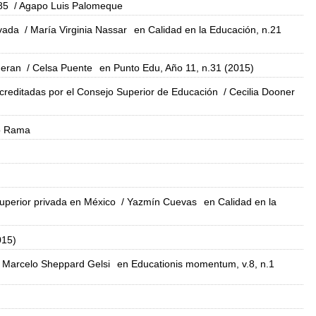
85
/ Agapo Luis Palomeque
ivada
/ María Virginia Nassar
en Calidad en la Educación, n.21
neran
/ Celsa Puente
en Punto Edu, Año 11, n.31 (2015)
acreditadas por el Consejo Superior de Educación
/ Cecilia Dooner
o Rama
superior privada en México
/ Yazmín Cuevas
en Calidad en la
015)
 Marcelo Sheppard Gelsi
en Educationis momentum, v.8, n.1