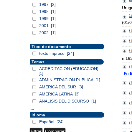
1997
[2]
Urug
1998
[1]
1999
[1]
(01/
2001
[1]
2002
[1]
...
Tipo de documento
texto impreso
[24]
n.16
Temas
ACREDITACION (EDUCACION)
[1]
ADMINISTRACION PUBLICA
[1]
AMERICA DEL SUR
[3]
AMERICA LATINA
[3]
ANALISIS DEL DISCURSO
[1]
...
Idioma
Español
[24]