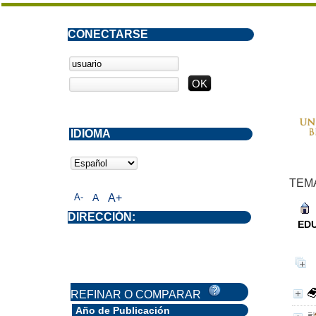
CONECTARSE
IDIOMA
TEM
A-
A
A+
DIRECCIÓN:
ED
REFINAR O COMPARAR
Año de Publicación