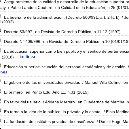
Aseguramiento de la calidad y desarrollo de la educación superior p
uay
/ Pablo Landoni Couture
en Calidad en la Educación, n.25 (01/01
La buena fe de la administracion. (Decreto 500/991; art. 2 lit. k)
/ Jo
01/2002)
Decreto 33/997
en Revista de Derecho Público, n.11-12 (1997)
Decreto N° 406/996
en Revista de Derecho Público, n.10 (01/01/19
La educación superior como bien público y el sentido de pertenenci
3 (2018)
Educación superior: situación del personal académico y de gestión
/
El gobierno de las universidades privadas
/ Manuel Villa-Cellino
en
El primero
en Punto Edu, Año 11, n.31 (2015)
En favor del usuario
/ Adriana Marrero
en Cuadernos de Marcha, n
En torno a la idea de lo público, lo privado y lo estatal
/ Elbio Medin
La fundación de institutos privados de enseñanza
/ Daniel Hugo Mar