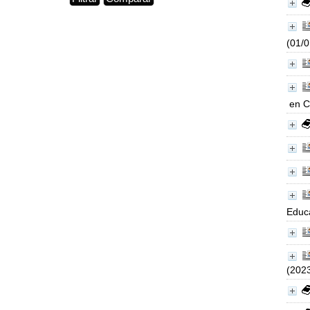
(01/
en C
Educa
(202