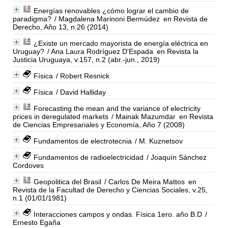
Energías renovables ¿cómo lograr el cambio de
paradigma?
/ Magdalena Marinoni Bermúdez
en Revista de
Derecho, Año 13, n.26 (2014)
¿Existe un mercado mayorista de energía eléctrica en
Uruguay?
/ Ana Laura Rodríguez D'Espada
en Revista la
Justicia Uruguaya, v.157, n.2 (abr.-jun., 2019)
Física
/ Robert Resnick
Física
/ David Halliday
Forecasting the mean and the variance of electricity
prices in deregulated markets
/ Mainak Mazumdar
en Revista
de Ciencias Empresariales y Economía, Año 7 (2008)
Fundamentos de electrotecnia
/ M. Kuznetsov
Fundamentos de radioelectricidad
/ Joaquín Sánchez
Cordoves
Geopolitica del Brasil
/ Carlos De Meira Mattos
en
Revista de la Facultad de Derecho y Ciencias Sociales, v.25,
n.1 (01/01/1981)
Interacciones campos y ondas. Física 1ero. año B.D
/
Ernesto Egaña