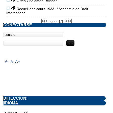
Orfeo
/ Salomón Reinach
Recueil des cours 1933.
/ Academie de Droit
International
page 1/1
CONECTARSE
A-
A
A+
DIRECCIÓN:
IDIOMA