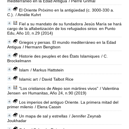
mediterráneo en la Edad Antigua
/ Pierre Grimal
El Oriente Próximo en la antigüedad (c. 3000-330 a.
C.).
/ Amélie Kuhrt
Fiel a su mandato de su fundadora Jesús María se hará
cargo de la alfabetización de los refugiados sirios
en Punto
Edu, Año 10, n.29 (2014)
Griegos y persas. El mundo mediterráneo en la Edad
Antigua
/ Hermann Bengtson
Historie des peuples et des États Islamiques
/ C.
Brockelmann
Islam
/ Markus Hattstein
Islamic art
/ David Talbot Rice
"Los cristianos de Alepo son mártires vivos"
/ Valentina
Jensen
en Humanitas, Año 24, n.90 (2019)
Los imperios del antiguo Oriente. La primera mitad del
primer milenio
/ Elena Cassin
Un mapa de sal y estrellas
/ Jennifer Zeynab
Joukhadar