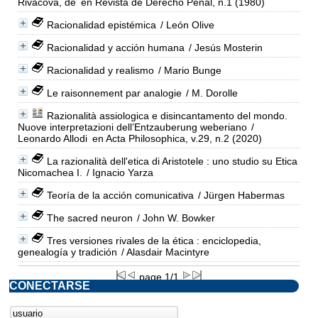
Rivacova, de
en Revista de Derecho Penal, n.1 (1980)
Racionalidad epistémica
/ León Olive
Racionalidad y acción humana
/ Jesús Mosterin
Racionalidad y realismo
/ Mario Bunge
Le raisonnement par analogie
/ M. Dorolle
Razionalità assiologica e disincantamento del mondo.
Nuove interpretazioni dell’Entzauberung weberiano
/
Leonardo Allodi
en Acta Philosophica, v.29, n.2 (2020)
La razionalità dell'etica di Aristotele : uno studio su Etica
Nicomachea I.
/ Ignacio Yarza
Teoría de la acción comunicativa
/ Jürgen Habermas
The sacred neuron
/ John W. Bowker
Tres versiones rivales de la ética : enciclopedia,
genealogía y tradición
/ Alasdair Macintyre
page 1/1
CONECTARSE