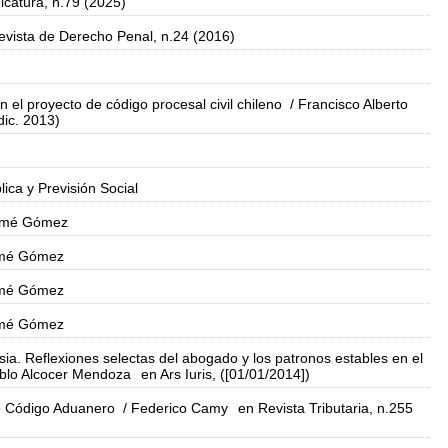
icatura, n.79 (2025)
evista de Derecho Penal, n.24 (2016)
en el proyecto de código procesal civil chileno
/ Francisco Alberto
dic. 2013)
lica y Previsión Social
Tomé Gómez
omé Gómez
omé Gómez
omé Gómez
esia. Reflexiones selectas del abogado y los patronos estables en el
blo Alcocer Mendoza
en Ars Iuris, ([01/01/2014])
vo Código Aduanero
/ Federico Camy
en Revista Tributaria, n.255