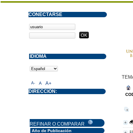
CONECTARSE
IDIOMA
TEM
A-
A
A+
DIRECCIÓN:
CO
REFINAR O COMPARAR
Año de Publicación