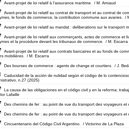
Avant-projet de loi relatif à l'assurance maritime.
/ M. Amiaud
Avant-projet de loi relatif au contrat de transport et au contrat de co
mes, le fonds de commerce, la contribution commune aux avaries.
/ 
Avant-projet de loi relatif au mandat : deliberations sur le transport m
Avant-projet de loi relatif aux commerçants, actes de commerce et li
mes et la procédure devant les tribunaux de commerce.
/ M. Escarra
Avant-projet de loi relatif aux contrats bancaires et au fonds de com
rs mobilières.
/ M. Escarra
Des bourses de commerce : agents de change et courtiers.
/ J. Bed
Caducidad de la acción de nulidad según el código de lo contencioso
istrativo, n.27 (2025)
La causa de las obligaciones en el código civil y en la reforma; trab
tor Lafaille
Des chemins de fer : au point de vue du transport des voyageurs et
Des chemins de fer : au point de vue du transport des voyageurs et
Cincuentenario del Código Civil Argentino.
/ Victorino de La Plaza