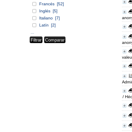
Francés
[52]
Inglés
[5]
anony
Italiano
[7]
Latín
[2]
...
anony
valeu
Admin
/ Héc