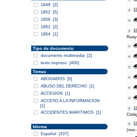
1848
[2]
1852
[5]
1856
[3]
1862
[2]
1864
[1]
Ruay
...
Tipo de documento
documento multimedia
[2]
texto impreso
[405]
Temas
ABOGADOS
[5]
ABUSO DEL DERECHO
[1]
ACCESION
[1]
ACCESO A LA INFORMACION
[1]
ACCIDENTES MARITIMOS
[1]
Códig
...
Idioma
(nov.
Español
[337]