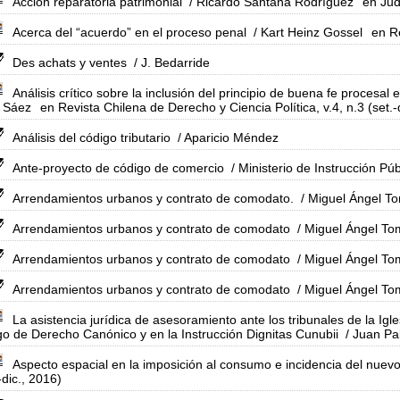
Acción reparatoria patrimonial
/ Ricardo Santana Rodríguez
en Jud
Acerca del “acuerdo” en el proceso penal
/ Kart Heinz Gossel
en R
Des achats y ventes
/ J. Bedarride
Análisis crítico sobre la inclusión del principio de buena fe procesal 
 Sáez
en Revista Chilena de Derecho y Ciencia Política, v.4, n.3 (set.-
Análisis del código tributario
/ Aparicio Méndez
Ante-proyecto de código de comercio
/ Ministerio de Instrucción Púb
Arrendamientos urbanos y contrato de comodato.
/ Miguel Ángel 
Arrendamientos urbanos y contrato de comodato
/ Miguel Ángel T
Arrendamientos urbanos y contrato de comodato
/ Miguel Ángel T
Arrendamientos urbanos y contrato de comodato
/ Miguel Ángel T
La asistencia jurídica de asesoramiento ante los tribunales de la Igl
o de Derecho Canónico y en la Instrucción Dignitas Cunubii
/ Juan Pa
Aspecto espacial en la imposición al consumo e incidencia del nue
-dic., 2016)