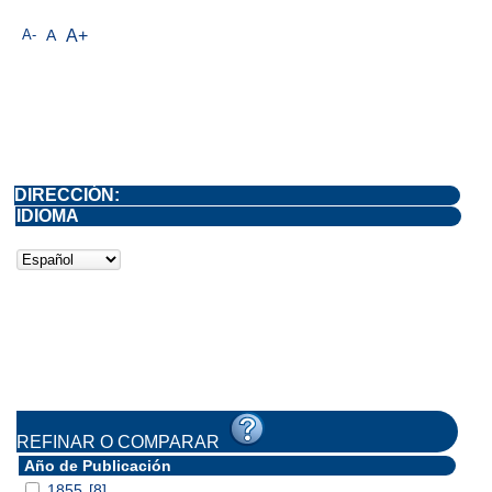
A-
A
A+
DIRECCIÓN:
IDIOMA
REFINAR O COMPARAR
Año de Publicación
1855
[8]