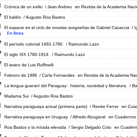
Crónica de un exilio
/ Jean Andreu
en Revista de la Academia Nacio
El baldío
/ Augusto Roa Bastos
El espacio en el ciclo de novelas aregüeñas de Gabriel Casaccia
/ I
)
El período colonial 1492-1780.
/ Raimundo Lazo
El siglo XIX 1780-1914.
/ Raimundo Lazo
El teatro de Luis Ruffinelli
Febrero de 1996
/ Carla Fernandes
en Revista de la Academia Nac
La lengua guaraní del Paraguay : historia, sociedad y literatura.
/ Ba
Madama Sui
/ Augusto Roa Bastos
Narrativa paraguaya actual (primera parte)
/ Renée Ferrer
en Cuad
Narrativa paraguaya en Uruguay
/ Alfredo Alzugarat
en Cuadernos 
Roa Bastos o la mirada elevada
/ Sergio Delgado Coto
en Cuadern