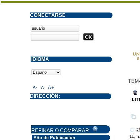
CONECTARSE
IDIOMA
TEM
A-
A
A+
DIRECCIÓN:
LI
REFINAR O COMPARAR
11, n
Año de Publicación