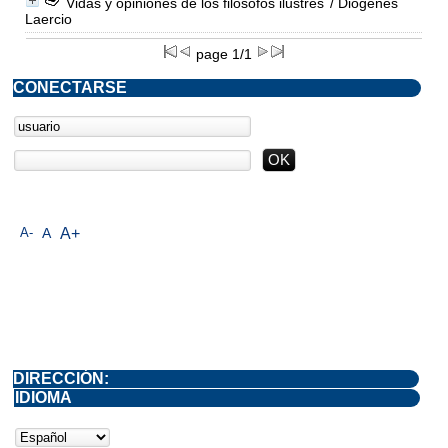
Vidas y opiniones de los filósofos ilustres
/ Diógenes
Laercio
page 1/1
CONECTARSE
A-
A
A+
DIRECCIÓN:
IDIOMA