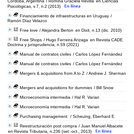
Córdoba, Argentina
/ Romina Graciela Revilla
en Ciencias
Psicológicas, v.7, n.2 (2013)
Financiamiento de infraestructuras en Uruguay
/
Ramón Díaz Velazco
Free love
/ Alejandra Berton
en Dixit, n.13 (dic. 2010)
Free Shops
/ Hugo Ferreira Arizaga
en Revista CADE.
Doctrina y jurisprudencia, n.59 (2021)
Manual de contratos civiles
/ Carlos López Fernández
Manual de contratos civiles
/ Carlos López Fernández
Mergers & acquisitions from A to Z
/ Andrew J. Sherman
Mergers and acquisitions for dummies
/ Bill Snow
Microeconomía intermedia
/ Hal R. Varian
Microeconomía intermedia
/ Hal R. Varian
Purchasing management.
/ Scheuing, Eberhard E.
Reestructuración post compra
/ Juan Manuel Albacete
en Revista Tributaria, n.236 (set.-oct., 2013)