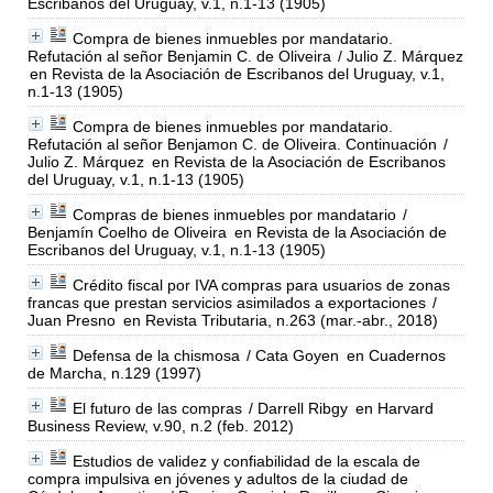
Escribanos del Uruguay, v.1, n.1-13 (1905)
Compra de bienes inmuebles por mandatario.
Refutación al señor Benjamin C. de Oliveira
/ Julio Z. Márquez
en Revista de la Asociación de Escribanos del Uruguay, v.1,
n.1-13 (1905)
Compra de bienes inmuebles por mandatario.
Refutación al señor Benjamon C. de Oliveira. Continuación
/
Julio Z. Márquez
en Revista de la Asociación de Escribanos
del Uruguay, v.1, n.1-13 (1905)
Compras de bienes inmuebles por mandatario
/
Benjamín Coelho de Oliveira
en Revista de la Asociación de
Escribanos del Uruguay, v.1, n.1-13 (1905)
Crédito fiscal por IVA compras para usuarios de zonas
francas que prestan servicios asimilados a exportaciones
/
Juan Presno
en Revista Tributaria, n.263 (mar.-abr., 2018)
Defensa de la chismosa
/ Cata Goyen
en Cuadernos
de Marcha, n.129 (1997)
El futuro de las compras
/ Darrell Ribgy
en Harvard
Business Review, v.90, n.2 (feb. 2012)
Estudios de validez y confiabilidad de la escala de
compra impulsiva en jóvenes y adultos de la ciudad de